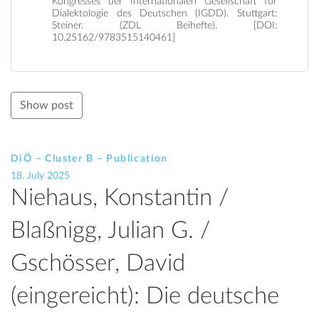
Kongresses der Internationalen Gesellschaft für
Dialektologie des Deutschen (IGDD). Stuttgart:
Steiner. (ZDL Beihefte). [DOI:
10.25162/9783515140461]
Show post
DiÖ – Cluster B – Publication
18. July 2025
Niehaus, Konstantin /
Blaßnigg, Julian G. /
Gschösser, David
(eingereicht): Die deutsche