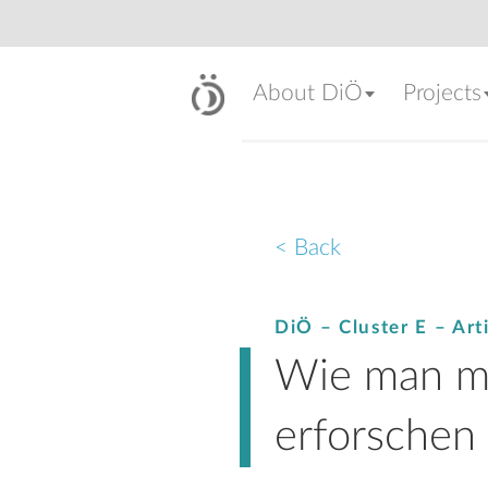
About DiÖ
Projects
< Back
DiÖ – Cluster E – Art
Wie man mi
erforschen