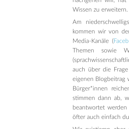
nachgehen will, hat
Wissen zu erweitern.
Am niederschwellig
kommen wir von den 
Media-Kanäle (
Face
Themen sowie Wi
(sprachwissenschaftl
auch über die Frage
eigenen Blogbeitrag w
Bürger*innen reich
stimmen dann ab, w
beantwortet werden 
öfter auch einfach d