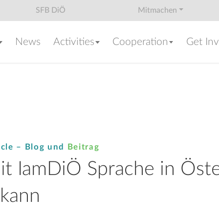
SFB DiÖ
Mitmachen
News
Activities
Cooperation
Get In
icle –
Blog
und
Beitrag
t IamDiÖ Sprache in Öste
 kann