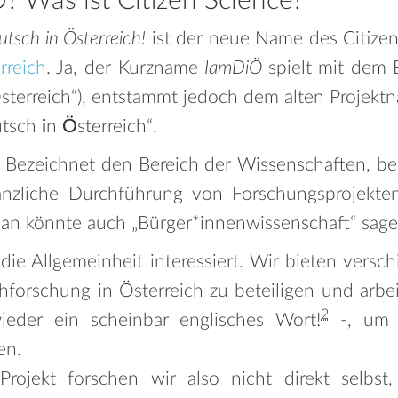
? Was ist Citizen Science?
tsch in Österreich!
ist der neue Name des Citizen
rreich
. Ja, der Kurzname
IamDiÖ
spielt mit dem 
Österreich“), entstammt jedoch dem alten Projekt
utsch
i
n
Ö
sterreich“.
 Bezeichnet den Bereich der Wissenschaften, be
nzliche Durchführung von Forschungsprojekte
an könnte auch „Bürger*innenwissenschaft“ sage
 die Allgemeinheit interessiert. Wir bieten vers
chforschung in Österreich zu beteiligen und arb
2
ieder ein scheinbar englisches Wort!
-, um B
en.
-Projekt forschen wir also nicht direkt selbst