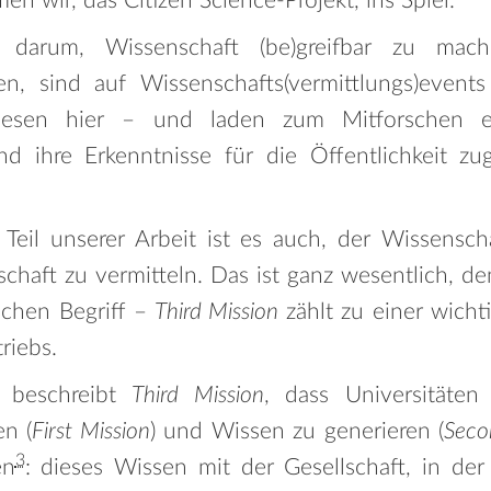
en wir, das Citizen Science-Projekt, ins Spiel.
arum, Wissenschaft (be)greifbar zu mach
lien, sind auf Wissenschafts(vermittlungs)events
esen hier – und laden zum Mitforschen 
d ihre Erkenntnisse für die Öffentlichkeit zu
Teil unserer Arbeit ist es auch, der Wissensc
schaft zu vermitteln. Das ist ganz wesentlich, d
schen Begriff –
Third Mission
zählt zu einer wicht
riebs.
, beschreibt
Third Mission
, dass Universitäte
n (
First Mission
) und Wissen zu generieren (
Seco
3
en
: dieses Wissen mit der Gesellschaft, in der 