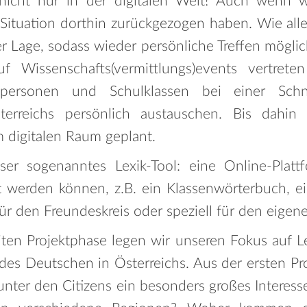
 nicht nur in der digitalen Welt! Auch wenn 
ituation dorthin zurückgezogen haben. Wie alle
r Lage, sodass wieder persönliche Treffen mögli
f Wissenschafts(vermittlungs)events vertret
zelpersonen und Schulklassen bei einer Schn
terreichs persönlich austauschen. Bis dahin
m digitalen Raum geplant.
er sogenanntes Lexik-Tool: eine Online-Platt
t werden können, z.B. ein Klassenwörterbuch, 
r den Freundeskreis oder speziell für den eigene
ten Projektphase legen wir unseren Fokus auf Le
es Deutschen in Österreichs. Aus der ersten Pr
 unter den Citizens ein besonders großes Interes