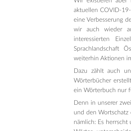
Wir existieren aber
aktuellen COVID-19-S
eine Verbesserung de
wir auch wieder au
interessierten Ein
Sprachlandschaft Ös
weiterhin Aktionen i
Dazu zählt auch uns
Wörterbücher erstell
ein Wörterbuch nur fü
Denn in unserer zwei
und den Wortschatz d
nämlich: Es herrscht