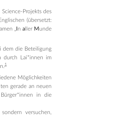
 Science-Projekts des
Englischen (übersetzt:
namen „
I
n
a
ller
M
unde
i dem die Beteiligung
n durch Lai*innen im
1
n.
chiedene Möglichkeiten
eiten gerade an neuen
ürger*innen in die
, sondern versuchen,