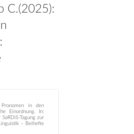
p C.(2025):
en
:
e
nd Pronomen in den
he Einordnung. In:
er SaRDiS-Tagung zur
Linguistik – Beihefte