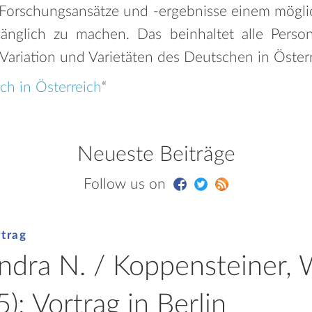
ie Forschungsansätze und -ergebnisse einem mögli
gänglich zu machen. Das beinhaltet alle Person
ariation und Varietäten des Deutschen in Österre
h in Österreich
“
Neueste Beiträge
Follow us on
rtrag
andra N. / Koppensteiner,
): Vortrag in Berlin