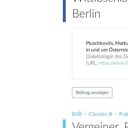
Berlin
Pluschkovits, Marku
in und um Österrei
Dialektologie des D
[URL:
https://www.l
Beitrag anzeigen
DiÖ – Cluster B – Pub
Vergeiner, 