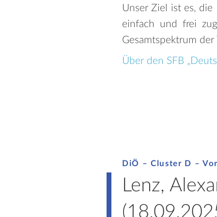
Unser Ziel ist es, d
einfach und frei zu
Gesamtspektrum der V
Über den SFB „Deutsc
DiÖ – Cluster D – Vo
Lenz, Alex
(18.09.2025