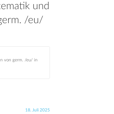
stematik und
germ. /eu/
en von germ. /eu/ in
18. Juli 2025