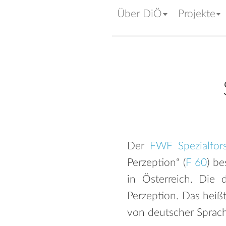
Über DiÖ
Projekte
Der
FWF Spezialfor
Perzeption“ (
F 60
) b
in Österreich. Die 
Perzeption. Das hei
von deutscher Sprach