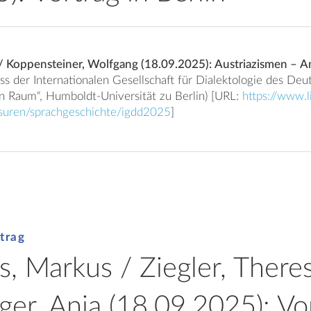
 / Koppensteiner, Wolfgang (18.09.2025): Austriazismen – 
„Dialekte im urbanen Raum“, Humboldt-Universität zu Berlin) [URL:
https://www.li
ssuren/sprachgeschichte/igdd2025
]
trag
s, Markus / Ziegler, There
ger, Anja (18.09.2025): Vo