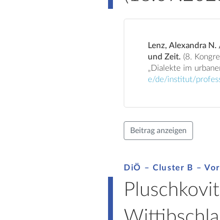
Lenz, Alexandra N.
und Zeit.
(8. Kongress der Internationalen Gesellschaft für Dialektologie des Deutschen (IGDD).
e/de/institut/profe
Beitrag anzeigen
DiÖ – Cluster B – Vor
Pluschkovit
Wittibschla