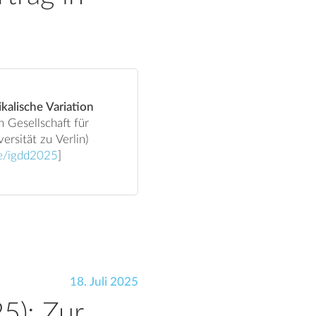
ikalische Variation
rsität zu Verlin)
hte/igdd2025
]
18. Juli 2025
25): Zur