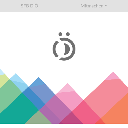
SFB DiÖ
Mitmachen