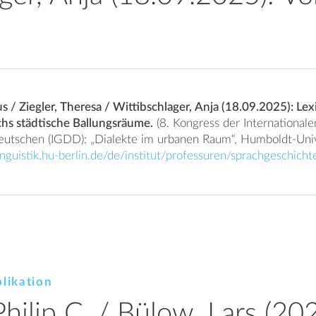
s / Ziegler, Theresa / Wittibschlager, Anja (18.09.2025): Lex
chs städtische Ballungsräume.
(8. Kongress der Internationalen Gesellschaft für
eutschen (IGDD): „Dialekte im urbanen Raum“, Humboldt-Unive
inguistik.hu-berlin.de/de/institut/professuren/sprachgeschic
likation
Philip C. / Bülow, Lars (20