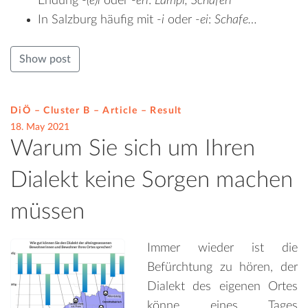
Endung -
(e)l
oder -
erl
:
Lampl, Schaferl
In Salzburg häufig mit -
i
oder -
ei
:
Schafe…
Show post
DiÖ – Cluster B – Article –
Result
18. May 2021
Warum Sie sich um Ihren
Dialekt keine Sorgen machen
müssen
Immer wieder ist die
Befürchtung zu hören, der
Dialekt des eigenen Ortes
könne eines Tages