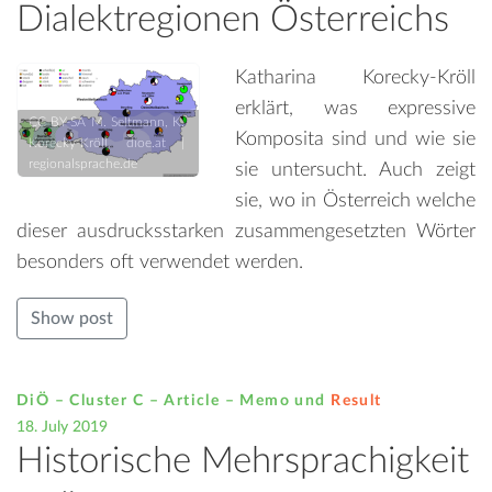
Dialektregionen Österreichs
Katharina Korecky-Kröll
erklärt, was expressive
CC BY-SA M. Seltmann, K.
Komposita sind und wie sie
Korecky-Kröll, dioe.at |
regionalsprache.de
sie untersucht. Auch zeigt
sie, wo in Österreich welche
dieser ausdrucksstarken zusammengesetzten Wörter
besonders oft verwendet werden.
Show post
DiÖ – Cluster C – Article –
Memo
und
Result
18. July 2019
Historische Mehrsprachigkeit