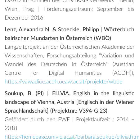
DAAD im Rahmen des CENTRAL-Netzwerks | Berlin,
Wien, Prag | Förderungszeitraum: September bis
Dezember 2016
Lenz, Alexandra N. & Stoeckle, Philipp
|
Wörterbuch
bairischer Mundarten in Österreich (WBÖ)
Langzeitprojekt an der Österreichischen Akademie der
Wissenschaften, Forschungsabteilung "Variation und
Wandel des Deutschen in Österreich" (Austrian
Centre for Digital Humanities (ACDH)),
https://vawadioe.acdh.oeaw.ac.at/projekte/wboe
Soukup, B. (PI) | ELLViA. English in the linguistic
landscape of Vienna, Austria [Englisch in der Wiener
Sprachlandschaft] (Projektnr.: V394-G 23)
Gefördert durch den FWF | Projektlaufzeit : 2014 –
2018
https://homepage.univie.ac.at/barbara.soukup/ellvia.htm