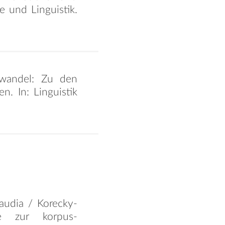
ie und Linguistik.
ktwandel: Zu den
n. In: Linguistik
audia / Korecky-
tze zur korpus-