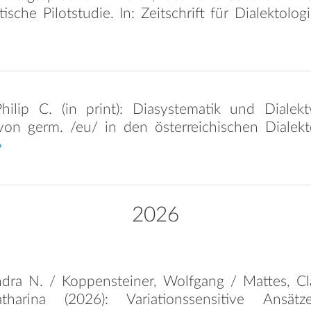
tische Pilotstudie. In: Zeitschrift für Dialektolog
Philip C. (in print): Diasystematik und Diale
von germ. /eu/ in den österreichischen Dialekte
2026
ndra N. / Koppensteiner, Wolfgang / Mattes, Cl
atharina (2026): Variationssensitive Ansä