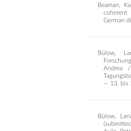
Beaman, Kar
coherent 
German di
Bülow, La
Forschung
Andrea /
Tagungsba
— 13. bis
Bülow, Lars
(submitted