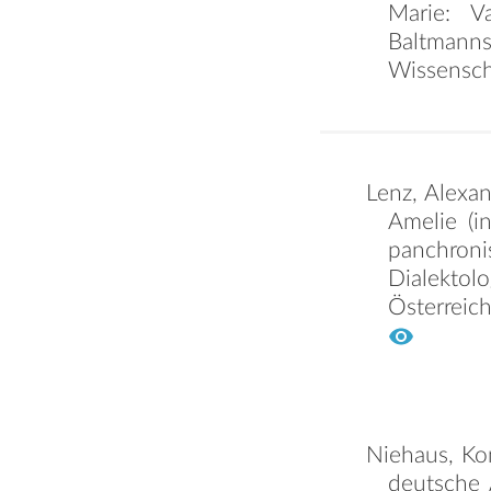
Marie: V
Baltmann
Wissensch
Lenz, Alexan
Amelie (i
panchronis
Dialektol
Österreic
Niehaus, Kon
deutsche 