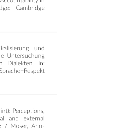
 Accountability in
idge: Cambridge
kalisierung und
che Untersuchung
 Dialekten. In:
 Sprache+Respekt
nt): Perceptions,
al and external
ick / Moser, Ann-