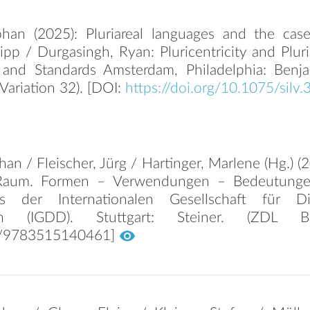
phan (2025): Pluriareal languages and the cas
ipp / Durgasingh, Ryan: Pluricentricity and Pluria
, and Standards Amsterdam, Philadelphia: Benja
Variation 32). [DOI:
https://doi.org/10.1075/silv.
han / Fleischer, Jürg / Hartinger, Marlene (Hg.) (
 Raum. Formen – Verwendungen – Bedeutunge
es der Internationalen Gesellschaft für Di
en (IGDD). Stuttgart: Steiner. (ZDL Be
/9783515140461]