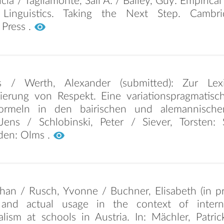
ricia / Tagliamonte, Sali A. / Bailey, Guy: Empirical
n Linguistics. Taking the Next Step. Cambr
 Press .
s / Werth, Alexander (submitted): Zur Lexi
isierung von Respekt. Eine variationspragmatis
ormeln in den bairischen und alemannischen
Jens / Schlobinski, Peter / Siever, Torsten:
den: Olms .
han / Rusch, Yvonne / Buchner, Elisabeth (in pri
s and actual usage in the context of intern
ualism at schools in Austria. In: Mächler, Patr