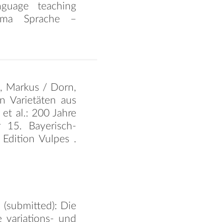
nguage teaching
hema Sprache –
n, Markus / Dorn,
en Varietäten aus
et al.: 200 Jahre
r 15. Bayerisch-
Edition Vulpes .
 (submitted): Die
e variations- und