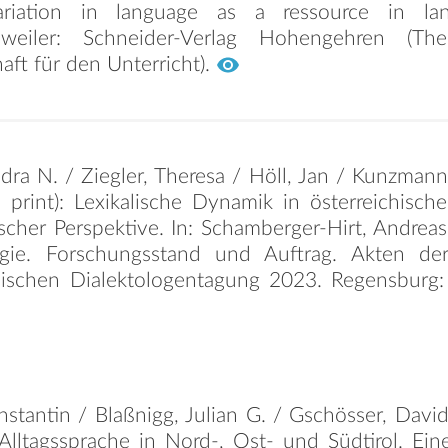
ariation in language as a ressource in la
sweiler: Schneider-Verlag Hohengehren (T
aft für den Unterricht).
dra N. / Ziegler, Theresa / Höll, Jan / Kunzman
n print): Lexikalische Dynamik in österreichisch
cher Perspektive. In: Schamberger-Hirt, Andreas 
ogie. Forschungsstand und Auftrag. Akten de
hischen Dialektologentagung 2023. Regensburg: 
stantin / Blaßnigg, Julian G. / Gschösser, David
Alltagssprache in Nord-, Ost- und Südtirol. Ein