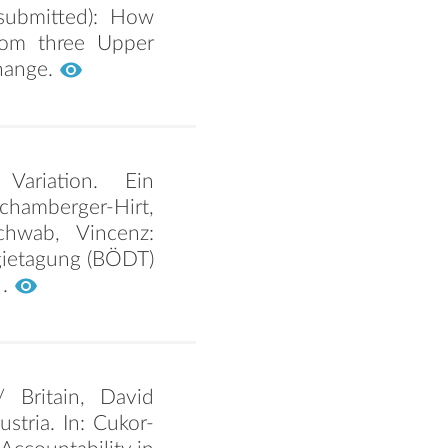
(submitted): How
from three Upper
Change.
Variation. Ein
chamberger-Hirt,
chwab, Vincenz:
gietagung (BÖDT)
 .
 Britain, David
ustria. In: Cukor-