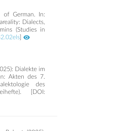
e of German. In:
reality: Dialects,
mins (Studies in
32.02els
]
2025): Dialekte im
n: Akten des 7.
alektologie des
ihefte). [DOI: