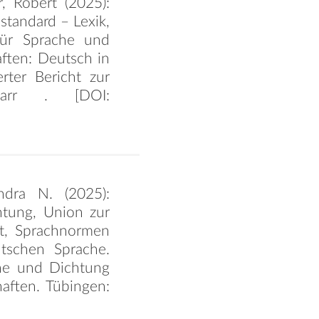
r, Robert (2025):
tandard – Lexik,
für Sprache und
ften: Deutsch in
rter Bericht zur
Narr . [DOI:
ndra N. (2025):
htung, Union zur
lt, Sprachnormen
tschen Sprache.
he und Dichtung
ften. Tübingen: