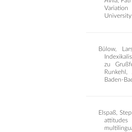
Avila, Pat
Variatio
University
Bülow, Lar
Indexikal
zu Grußf
Runkehl, 
Baden-Ba
Elspaß, Step
attitude
multiling