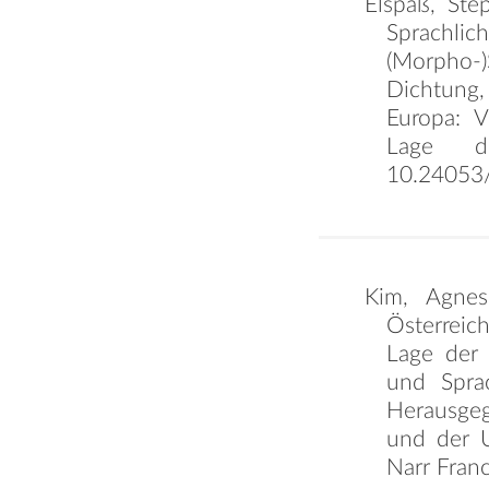
Elspaß, Ste
Sprachlic
(Morpho-
Dichtung,
Europa: V
Lage d
10.24053
Kim, Agnes
Österreic
Lage der 
und Sprac
Herausge
und der U
Narr Fran