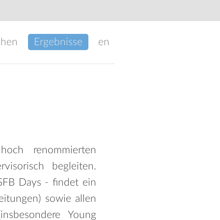
chen
Ergebnisse
en
 hoch renommierten
isorisch begleiten.
SFB Days - findet ein
itungen) sowie allen
(insbesondere Young