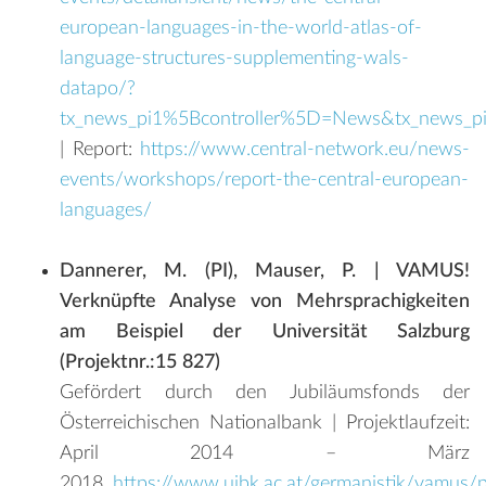
european-languages-in-the-world-atlas-of-
language-structures-supplementing-wals-
datapo/?
tx_news_pi1%5Bcontroller%5D=News&tx_news_p
| Report:
https://www.central-network.eu/news-
events/workshops/report-the-central-european-
languages/
Dannerer, M. (PI), Mauser, P.
| VAMUS!
Verknüpfte Analyse von Mehrsprachigkeiten
am Beispiel der Universität Salzburg
(Projektnr.:15 827)
Gefördert durch den Jubiläumsfonds der
Österreichischen Nationalbank | Projektlaufzeit:
April 2014 – März
2018,
https://www.uibk.ac.at/germanistik/vamus/p