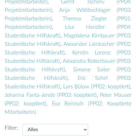
Projektmitarbeiter
)
,
Gerrit Tscheru (
PP04:
Projektmitarbeiterin
)
,
Anja Wittibschlager (
PP03:
Projektmitarbeiterin
)
,
Theresa Ziegler (
PP01:
Projektmitarbeiterin
)
,
Lisa Handler (
PP04:
Studentische Hilfskraft
)
,
Magdalena Kirnbauer (
PP03:
Studentische Hilfskraft
)
,
Alexander Lienbacher (
PP02:
Studentische Hilfskraft
)
,
Kerstin Lorenz (
PP03:
Studentische Hilfskraft
)
,
Alexandra Rotterbauer (
PP03:
Studentische Hilfskraft
)
,
Simone Sailer (
PP03:
Studentische Hilfskraft
)
,
Eric Schirl (
PP03:
Studentische Hilfskraft
)
,
Lars Bülow (
PP02: kooptiert
)
,
Johanna Fanta-Jende (
PP03: kooptiert
)
,
Peter Mauser
(
PP02: kooptiert
)
,
Eva Reinisch (
PP02: Kooptierte
Mitarbeiterin
)
Filter: