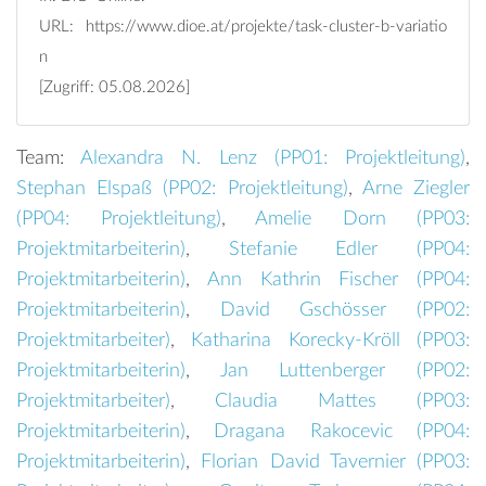
URL:
https://www.dioe.at/projekte/task-cluster-b-variatio
n
[Zugriff: 05.08.2026]
Team:
Alexandra N. Lenz (
PP01: Projektleitung
)
,
Stephan Elspaß (
PP02: Projektleitung
)
,
Arne Ziegler
(
PP04: Projektleitung
)
,
Amelie Dorn (
PP03:
Projektmitarbeiterin
)
,
Stefanie Edler (
PP04:
Projektmitarbeiterin
)
,
Ann Kathrin Fischer (
PP04:
Projektmitarbeiterin
)
,
David Gschösser (
PP02:
Projektmitarbeiter
)
,
Katharina Korecky-Kröll (
PP03:
Projektmitarbeiterin
)
,
Jan Luttenberger (
PP02:
Projektmitarbeiter
)
,
Claudia Mattes (
PP03:
Projektmitarbeiterin
)
,
Dragana Rakocevic (
PP04:
Projektmitarbeiterin
)
,
Florian David Tavernier (
PP03: