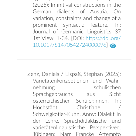
(2025): Infinitival constructions in the
German dialects of Austria. On
variation, constraints and change of a
prominent syntactic feature. In:
Journal of Germanic Linguistics 37
1st View, 1-34. [DOI:
https://doi.org/
10.1017/S1470542724000096
]
Zenz, Daniela / Elspaß, Stephan (2025):
Varietätenkonzeptionen und Wahr­
nehmung schu­lischen
Sprachgebrauchs aus Sicht
österreichischer Schüler:innen. In:
Hochstädt, Christiane /
Schweigkofler-Kuhn, Anny: Dialekt in
der Lehre. Sprach­didaktische und
varietätenlinguistische Perspektiven.
Tübingen: Narr Francke Attempto