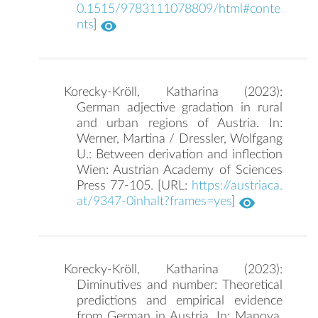
0.1515/9783111078809/html#conte
nts
]
Korecky-Kröll, Katharina (2023):
German adjective gradation in rural
and urban regions of Austria. In:
Werner, Martina / Dressler, Wolfgang
U.: Between derivation and inflection
Wien: Austrian Academy of Sciences
Press 77-105. [URL:
https://austriaca.
at/9347-0inhalt?frames=yes
]
Korecky-Kröll, Katharina (2023):
Diminutives and number: Theoretical
predictions and empirical evidence
from German in Austria. In: Manova,