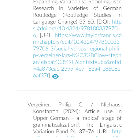
Expanding Variationist Sociolinguistic
Research in Varieties of German
Routledge (Routledge Studies in
Language Change) 35-60. [DOI:
http
s://doi.org/10.4324/978100337970
6
] [URL:
https://www.taylorfrancis.co
m/chapters/edit/10.4324/97810033
79706-3/social-versus-regional-phili
p-vergeiner-lars-b%C3%BClow-steph
an-elspa%C3%9F?context=ubx&refId
=4a873eac-2399-4e7f-83a4-e8608b
6af37f
]
Vergeiner, Philip C. / Niehaus,
Konstantin (2024): Article use in
Upper German – a 'radical' stage of
grammaticalization?. In: Linguistic
Variation Band 24. 37–76. [URL:
http