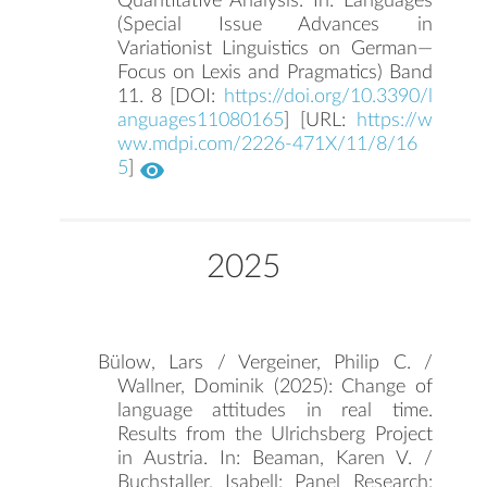
Quantitative Analysis. In: Languages
(Special Issue Advances in
Variationist Linguistics on German—
Focus on Lexis and Pragmatics) Band
11. 8 [DOI:
https://doi.org/10.3390/l
anguages11080165
] [URL:
https://w
ww.mdpi.com/2226-471X/11/8/16
5
]
2025
Bülow, Lars / Vergeiner, Philip C. /
Wallner, Dominik (2025): Change of
language attitudes in real time.
Results from the Ulrichsberg Project
in Austria. In: Beaman, Karen V. /
Buchstaller, Isabell: Panel Research: