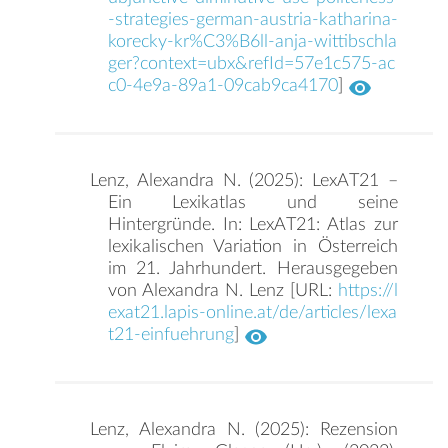
-strategies-german-austria-katharina-
korecky-kr%C3%B6ll-anja-wittibschla
ger?context=ubx&refId=57e1c575-ac
c0-4e9a-89a1-09cab9ca4170
]
Lenz, Alexandra N. (2025): LexAT21 –
Ein Lexikatlas und seine
Hintergründe. In: LexAT21: Atlas zur
lexikalischen Variation in Österreich
im 21. Jahrhundert. Herausgegeben
von Alexandra N. Lenz [URL:
https://l
exat21.lapis-online.at/de/articles/lexa
t21-einfuehrung
]
Lenz, Alexandra N. (2025): Rezension