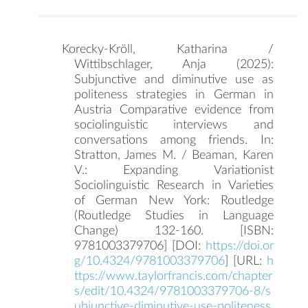
Korecky-Kröll, Katharina /
Wittibschlager, Anja (2025):
Subjunctive and diminutive use as
politeness strategies in German in
Austria Comparative evidence from
sociolinguistic interviews and
conversations among friends. In:
Stratton, James M. / Beaman, Karen
V.: Expanding Variationist
Sociolinguistic Research in Varieties
of German New York: Routledge
(Routledge Studies in Language
Change) 132-160. [ISBN:
9781003379706] [DOI:
https://doi.or
g/10.4324/9781003379706
] [URL:
h
ttps://www.taylorfrancis.com/chapter
s/edit/10.4324/9781003379706-8/s
ubjunctive-diminutive-use-politeness