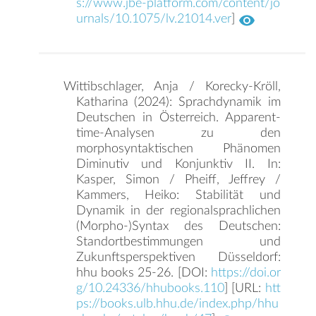
s://www.jbe-platform.com/content/jo
urnals/10.1075/lv.21014.ver
]
Wittibschlager, Anja / Korecky-Kröll,
Katharina (2024): Sprachdynamik im
Deutschen in Österreich. Apparent-
time-Analysen zu den
morphosyntaktischen Phänomen
Diminutiv und Konjunktiv II. In:
Kasper, Simon / Pheiff, Jeffrey /
Kammers, Heiko: Stabilität und
Dynamik in der regionalsprachlichen
(Morpho-)Syntax des Deutschen:
Standortbestimmungen und
Zukunftsperspektiven Düsseldorf:
hhu books 25-26. [DOI:
https://doi.or
g/10.24336/hhubooks.110
] [URL:
htt
ps://books.ulb.hhu.de/index.php/hhu