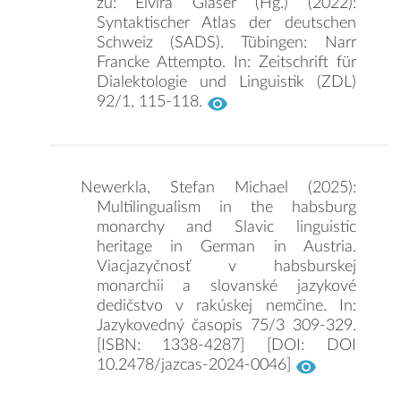
zu: Elvira Glaser (Hg.) (2022):
Syntaktischer Atlas der deutschen
Schweiz (SADS). Tübingen: Narr
Francke Attempto. In: Zeitschrift für
Dialektologie und Linguistik (ZDL)
92/1, 115-118.
Newerkla, Stefan Michael (2025):
Multilingualism in the habsburg
monarchy and Slavic linguistic
heritage in German in Austria.
Viacjazyčnosť v habsburskej
monarchii a slovanské jazykové
dedičstvo v rakúskej nemčine. In:
Jazykovedný časopis 75/3 309-329.
[ISBN: 1338-4287] [DOI: DOI
10.2478/jazcas-2024-0046]