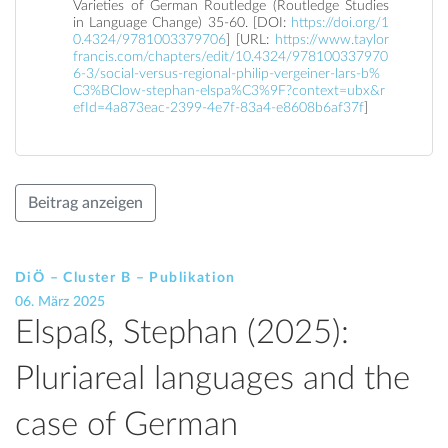
Varieties of German Routledge (Routledge Studies
in Language Change) 35-60. [DOI:
https://doi.org/1
0.4324/9781003379706
] [URL:
https://www.taylor
francis.com/chapters/edit/10.4324/978100337970
6-3/social-versus-regional-philip-vergeiner-lars-b%
C3%BClow-stephan-elspa%C3%9F?context=ubx&r
efId=4a873eac-2399-4e7f-83a4-e8608b6af37f
]
Beitrag anzeigen
DiÖ – Cluster B – Publikation
06. März 2025
Elspaß, Stephan (2025):
Pluriareal languages and the
case of German