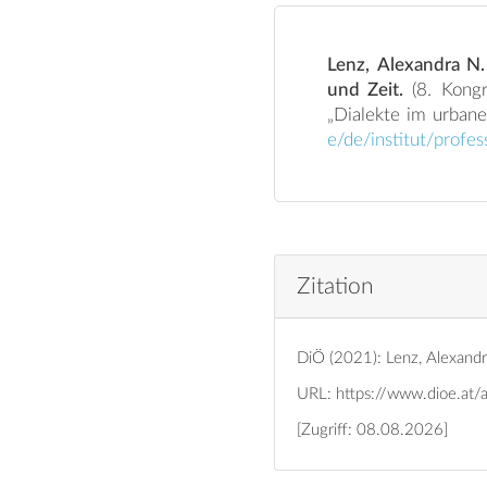
Lenz, Alexandra N.
und Zeit.
(8. Kongress der Internationalen Gesellschaft für Dialektologie des Deutschen (IGDD).
e/de/institut/profe
Zitation
DiÖ (2021): Lenz, Alexandr
URL:
https://www.dioe.at/
[Zugriff: 08.08.2026]