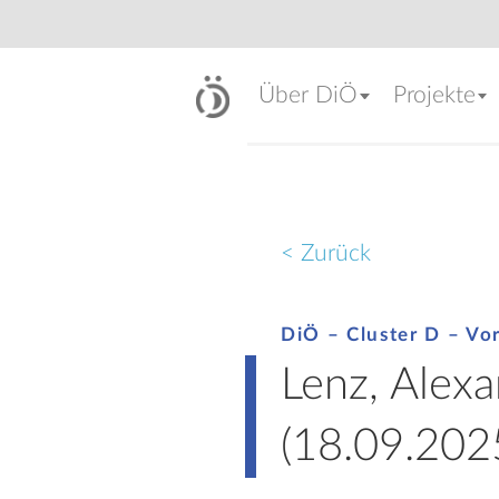
Über DiÖ
Projekte
< Zurück
DiÖ – Cluster D – Vo
Lenz, Alex
(18.09.2025