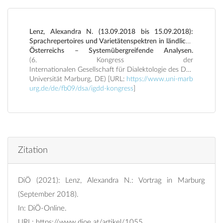
Lenz, Alexandra N. (13.09.2018 bis 15.09.2018):
Sprachrepertoires und Varietätenspektren in ländlichen Räume
Österreichs – Systemübergreifende Analysen.
(6. Kongress der
Internationalen Gesellschaft für Dialektologie des Deutschen (
Universität Marburg, DE) [URL:
https://www.uni-marb
urg.de/de/fb09/dsa/igdd-kongress
]
Zitation
DiÖ (2021): Lenz, Alexandra N.: Vortrag in Marburg
(September 2018).
In: DiÖ-Online.
URL:
https://www.dioe.at/artikel/1055