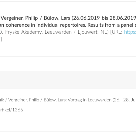
 Vergeiner, Philip / Bülow, Lars (26.06.2019 bis 28.06.201
pan coherence in individual repertoires. Results from a panel
(ICLaVE10, Fryske Akademy, Leeuwarden / Ljouwert, NL) [URL:
https
/
]
k / Vergeiner, Philip / Bülow, Lars: Vortrag in Leeuwarden (26.–28. J
artikel/1366