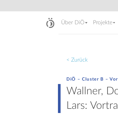
Über DiÖ
Projekte
< Zurück
DiÖ – Cluster B – Vor
Wallner, Do
Lars: Vortr