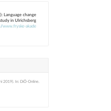
9): Language change
 study in Ulrichsberg
://www.fryske-akade
uni 2019).
In: DiÖ-Online.