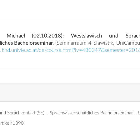
n Michael (02.10.2018): Westslawisch und Spra
liches Bachelorseminar.
(Seminarraum 4 Slawistik, UniCampus Hof 3, 2R-EG-45,
//ufind.univie.ac.at/de/course.html?lv=480047&semester=20
nd Sprachkontakt (SE) – Sprachwissenschaftliches Bachelorseminar –
artikel/1390