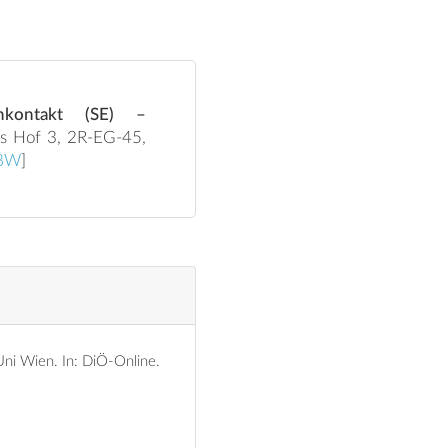
chkontakt (SE) –
18W
]
 Uni Wien.
In: DiÖ-Online.