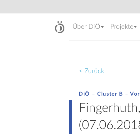
Über DiÖ
Projekte
< Zurück
DiÖ – Cluster B – Vor
Fingerhuth,
(07.06.201