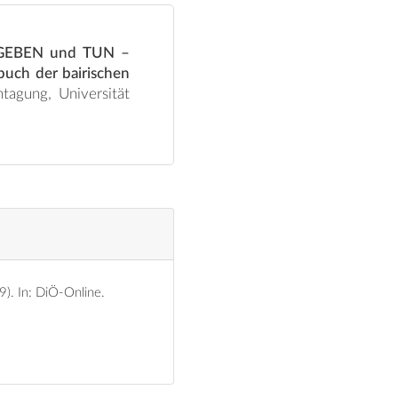
om GEBEN und TUN –
buch der bairischen
19).
In: DiÖ-Online.