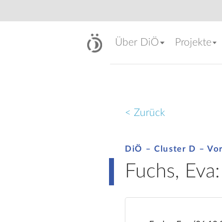
Über DiÖ
Projekte
< Zurück
DiÖ – Cluster D – Vo
Fuchs, Eva: