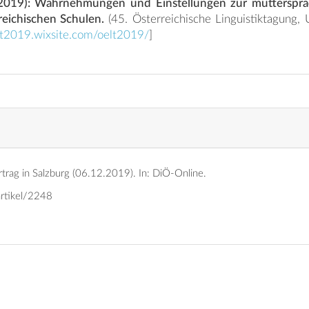
2019): Wahrnehmungen und Einstellungen zur muttersprach
reichischen Schulen.
(45. Österreichische Linguistiktagung, Universität Salzburg,
elt2019.wixsite.com/oelt2019/
]
rtrag in Salzburg (06.12.2019).
In: DiÖ-Online.
artikel/2248