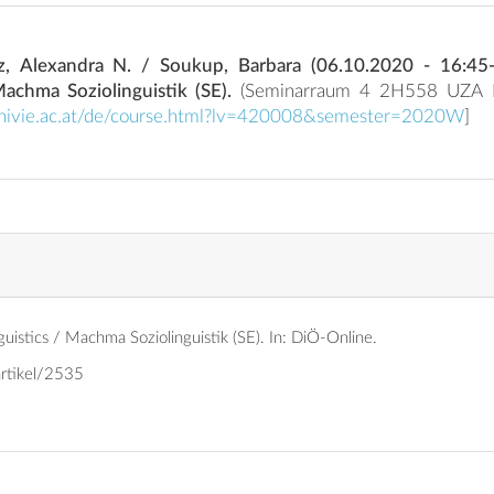
z, Alexandra N. / Soukup, Barbara (06.10.2020 - 16:45
Machma Soziolinguistik (SE).
(Seminarraum 4 2H558 UZA II Rotunde [Hybrid])
d.univie.ac.at/de/course.html?lv=420008&semester=2020W
]
uistics / Machma Soziolinguistik (SE).
In: DiÖ-Online.
artikel/2535