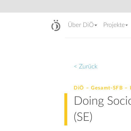
Über DiÖ
Projekte
< Zurück
DiÖ – Gesamt-SFB – 
Doing Socio
(SE)