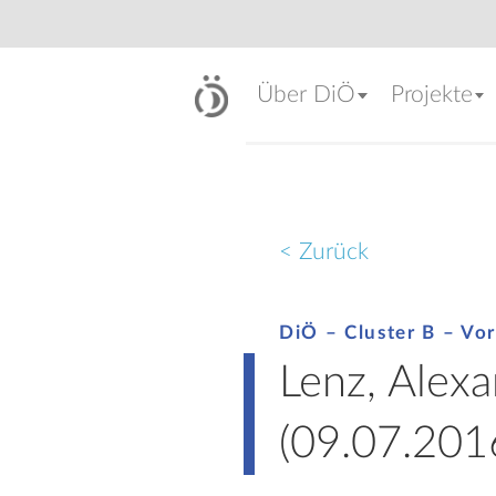
Über DiÖ
Projekte
< Zurück
DiÖ – Cluster B – Vor
Lenz, Alexa
(09.07.201