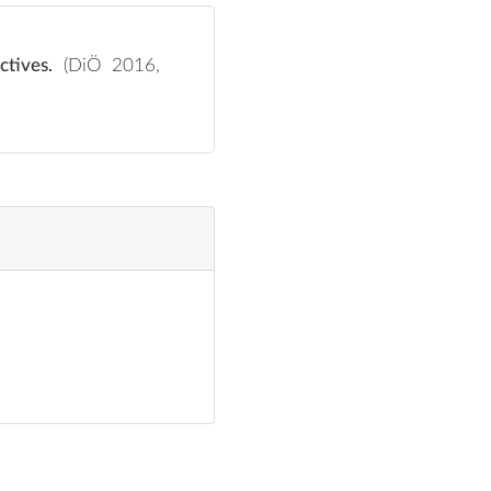
tives.
(DiÖ 2016,