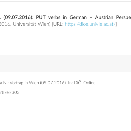
. (09.07.2016): PUT verbs in German – Austrian Perspec
07.07.2016-09.07.2016, Universität Wien) [URL:
https://dioe.univie.ac.at/
]
a N.: Vortrag in Wien (09.07.2016).
In: DiÖ-Online.
artikel/303