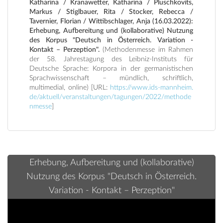
Katharina / Kranawetter, Katharina / Pluschkovits,
Markus / Stiglbauer, Rita / Stocker, Rebecca /
Tavernier, Florian / Wittibschlager, Anja (16.03.2022):
Erhebung, Aufbereitung und (kollaborative) Nutzung
des Korpus "Deutsch in Österreich. Variation -
Kontakt – Perzeption".
(Methodenmesse im Rahmen
der 58. Jahrestagung des Leibniz-Instituts für
Deutsche Sprache: Korpora in der germanistischen
Sprachwissenschaft – mündlich, schriftlich,
multimedial, online) [URL:
https://www.ids-mannheim.
de/aktuell/veranstaltungen/tagungen/2022/methode
nmesse
]
Erhebung, Aufbereitung und (kollaborative)
Nutzung des Korpus "Deutsch in Österreich.
Variation - Kontakt – Perzeption"