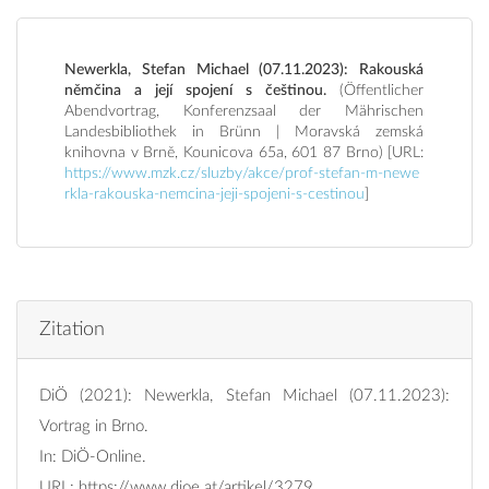
Newerkla, Stefan Michael (07.11.2023): Rakouská
němčina a její spojení s češtinou.
(Öffentlicher
Abendvortrag, Konferenzsaal der Mährischen
Landesbibliothek in Brünn | Moravská zemská
knihovna v Brně, Kounicova 65a, 601 87 Brno) [URL:
https://www.mzk.cz/sluzby/akce/prof-stefan-m-newe
rkla-rakouska-nemcina-jeji-spojeni-s-cestinou
]
Zitation
DiÖ (2021): Newerkla, Stefan Michael (07.11.2023):
Vortrag in Brno.
In: DiÖ-Online.
URL:
https://www.dioe.at/artikel/3279