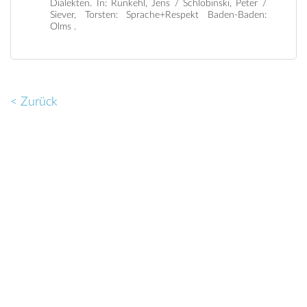
Dialekten. In: Runkehl, Jens / Schlobinski, Peter /
Siever, Torsten: Sprache+Respekt Baden-Baden:
Olms .
< Zurück