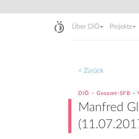
Über DiÖ
Projekte
< Zurück
DiÖ – Gesamt-SFB – 
Manfred Gl
(11.07.201