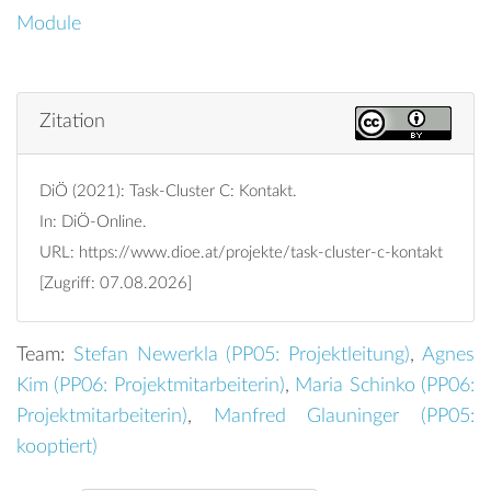
Module
Zitation
DiÖ (2021): Task-Cluster C: Kontakt.
In: DiÖ-Online.
URL:
https://www.dioe.at/projekte/task-cluster-c-kontakt
[Zugriff: 07.08.2026]
Team:
Stefan Newerkla (
PP05: Projektleitung
)
,
Agnes
Kim (
PP06: Projektmitarbeiterin
)
,
Maria Schinko (
PP06:
Projektmitarbeiterin
)
,
Manfred Glauninger (
PP05:
kooptiert
)