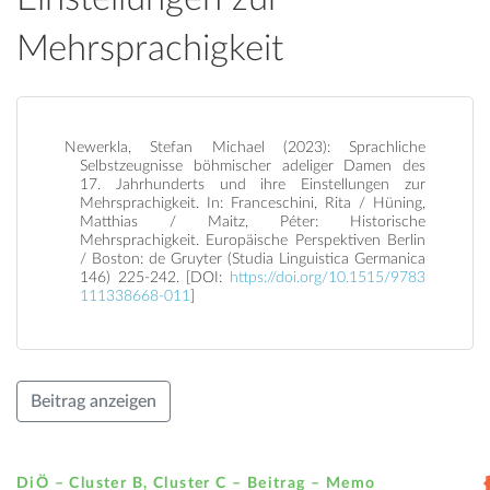
Mehrsprachigkeit
Newerkla, Stefan Michael (2023): Sprachliche
Selbstzeugnisse böhmischer adeliger Damen des
17. Jahrhunderts und ihre Einstellungen zur
Mehrsprachigkeit. In: Franceschini, Rita / Hüning,
Matthias / Maitz, Péter: Historische
Mehrsprachigkeit. Europäische Perspektiven Berlin
/ Boston: de Gruyter (Studia Linguistica Germanica
146) 225-242. [DOI:
https://doi.org/10.1515/9783
111338668-011
]
Beitrag anzeigen
DiÖ – Cluster B, Cluster C – Beitrag –
Memo