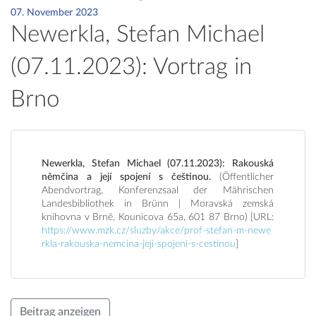
07. November 2023
Newerkla, Stefan Michael
(07.11.2023): Vortrag in
Brno
Newerkla, Stefan Michael (07.11.2023): Rakouská
němčina a její spojení s češtinou.
(Öffentlicher
Abendvortrag, Konferenzsaal der Mährischen
Landesbibliothek in Brünn | Moravská zemská
knihovna v Brně, Kounicova 65a, 601 87 Brno) [URL:
https://www.mzk.cz/sluzby/akce/prof-stefan-m-newe
rkla-rakouska-nemcina-jeji-spojeni-s-cestinou
]
Beitrag anzeigen